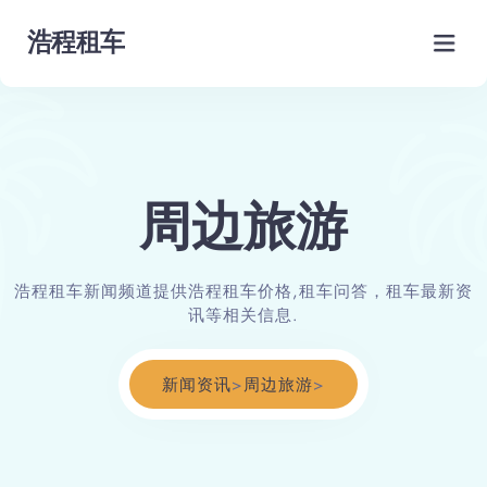
主页
周边旅游
车型展示
5座商务
豪车租赁
浩程租车新闻频道提供浩程租车价格,租车问答，租车最新资
7座商务
品牌租车
讯等相关信息.
国际租车
9座商务车
考斯特
奔驰
班车
新闻资讯
>
周边旅游
>
19-23座中巴
埃尔法
丰田
业务领域
30-38座大巴
奔驰商务
奥迪
50座大巴
大巴租车
新闻资讯