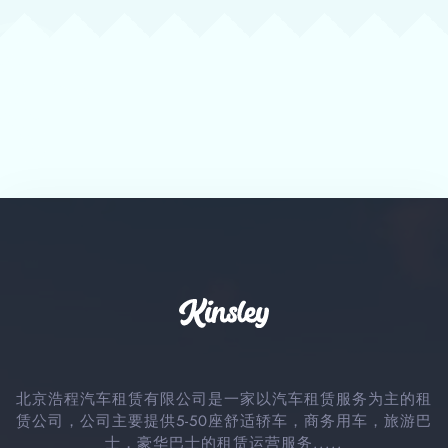
奔驰房车
10-14座小巴车
商务租车
常见问题
关于我们
旅游租车
媒体报道
网点分布
活动会议包车
租车攻略
车队入驻
省际包车
行业动态
联系我们
景点门票
周边旅游
酒店预订
车型展示
婚车租赁
接送机
北京浩程汽车租赁有限公司是一家以汽车租赁服务为主的租
赁公司，公司主要提供5-50座舒适轿车，商务用车，旅游巴
士，豪华巴士的租赁运营服务.....